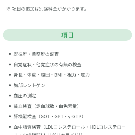
項目の追加は別途料金がかかります。
項目
既往歴・業務歴の調査
自覚症状・他覚症状の有無の検査
身長・体重・腹囲・BMI・視力・聴力
胸部レントゲン
血圧の測定
貧血検査（赤血球数・血色素量）
肝機能検査（GOT・GPT・γ-GTP）
血中脂質検査（LDLコレステロール・HDLコレステロー
ル・中性脂肪[トリグリセライド]）